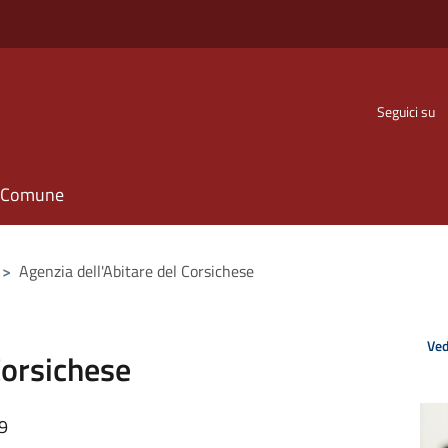
Seguici su
il Comune
>
Agenzia dell'Abitare del Corsichese
Ved
Corsichese
59