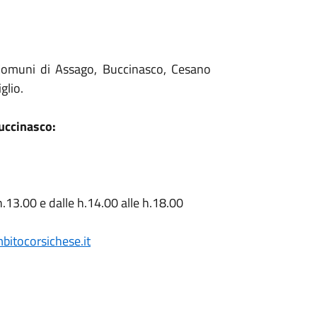
 i Comuni di Assago, Buccinasco, Cesano
glio.
Buccinasco:
e h.13.00 e dalle h.14.00 alle h.18.00
itocorsichese.it