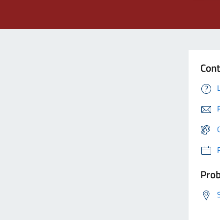
Cont
Prob