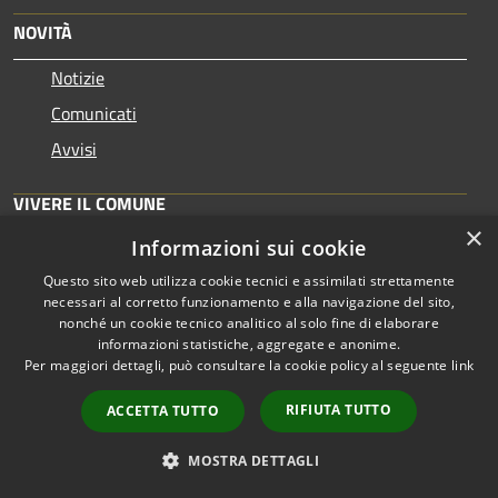
NOVITÀ
Notizie
Comunicati
Avvisi
VIVERE IL COMUNE
×
Informazioni sui cookie
Luoghi
Eventi
Questo sito web utilizza cookie tecnici e assimilati strettamente
necessari al corretto funzionamento e alla navigazione del sito,
nonché un cookie tecnico analitico al solo fine di elaborare
CONTATTI
informazioni statistiche, aggregate e anonime.
Per maggiori dettagli, può consultare la cookie policy al seguente
link
Comune di Buccinasco
RIFIUTA TUTTO
ACCETTA TUTTO
Via Roma, 2 - 20090 Buccinasco (MI)
Partita IVA: 03482920158
MOSTRA DETTAGLI
IBAN: IT25 N053 8732 6510 0004 9495 863