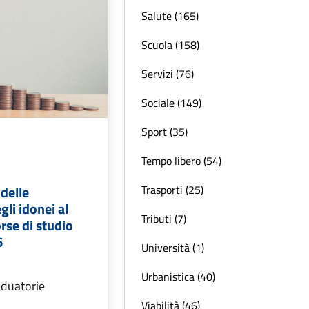
Salute (165)
Scuola (158)
Servizi (76)
Sociale (149)
Sport (35)
Tempo libero (54)
Trasporti (25)
delle
gli idonei al
Tributi (7)
rse di studio
6
Università (1)
Urbanistica (40)
aduatorie
Viabilità (46)