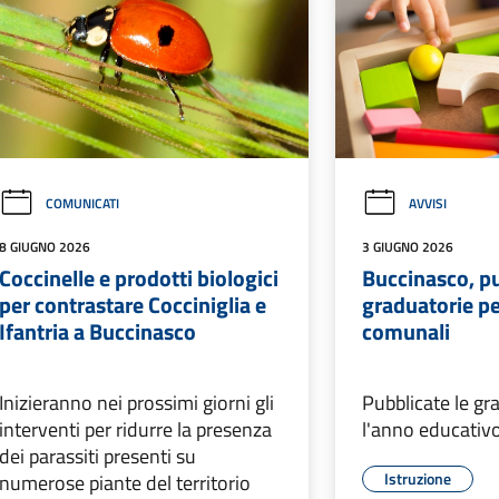
COMUNICATI
AVVISI
8 GIUGNO 2026
3 GIUGNO 2026
Coccinelle e prodotti biologici
Buccinasco, pu
per contrastare Cocciniglia e
graduatorie per
Ifantria a Buccinasco
comunali
Inizieranno nei prossimi giorni gli
Pubblicate le gr
interventi per ridurre la presenza
l'anno educati
dei parassiti presenti su
Istruzione
numerose piante del territorio