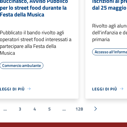
Buccinasco, Avviso Pubblico
Iscrizioni al p
per lo street food durante la
dal 25 maggio 
Festa della Musica
Rivolto agli alun
Pubblicato il bando rivolto agli
dell'infanzia e d
operatori street food interessati a
primaria
partecipare alla Festa della
Accesso all'inform
Musica
Commercio ambulante
LEGGI DI PIÙ
LEGGI DI PIÙ
...
3
4
5
...
128
e
Successiva »