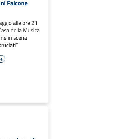
nni Falcone
gio alle ore 21
 Casa della Musica
ne in scena
bruciati”
le