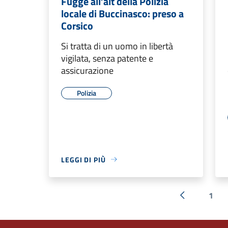
Fugge all’alt della Polizia
locale di Buccinasco: preso a
Corsico
Si tratta di un uomo in libertà
vigilata, senza patente e
assicurazione
Polizia
LEGGI DI PIÙ
1
« Precedent