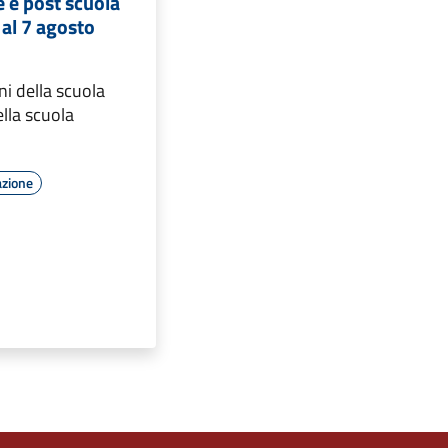
re e post scuola
al 7 agosto
ni della scuola
ella scuola
azione