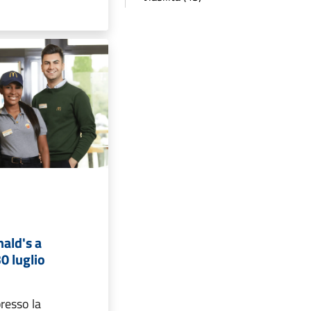
ald's a
0 luglio
resso la