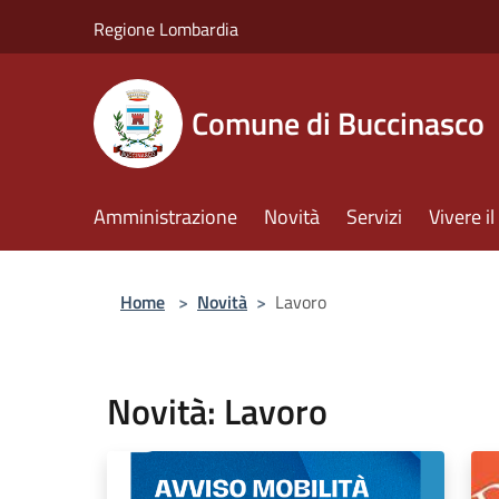
Salta al contenuto principale
Regione Lombardia
Comune di Buccinasco
Amministrazione
Novità
Servizi
Vivere 
Home
>
Novità
>
Lavoro
Novità: Lavoro