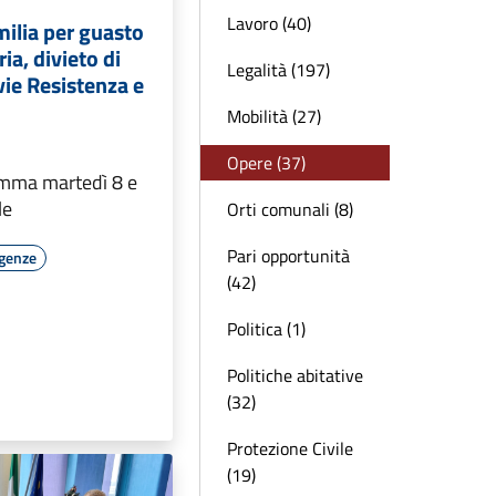
Lavoro (40)
milia per guasto
ria, divieto di
Legalità (197)
 vie Resistenza e
Mobilità (27)
Opere (37)
amma martedì 8 e
le
Orti comunali (8)
Pari opportunità
rgenze
(42)
Politica (1)
Politiche abitative
(32)
Protezione Civile
(19)