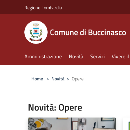
Salta al contenuto principale
Regione Lombardia
Comune di Buccinasco
Amministrazione
Novità
Servizi
Vivere 
Home
>
Novità
>
Opere
Novità: Opere