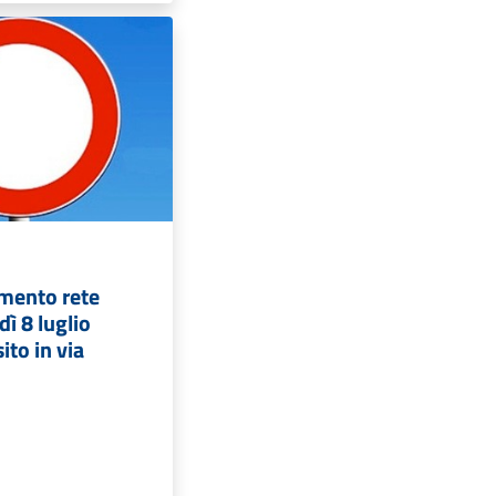
amento rete
dì 8 luglio
ito in via