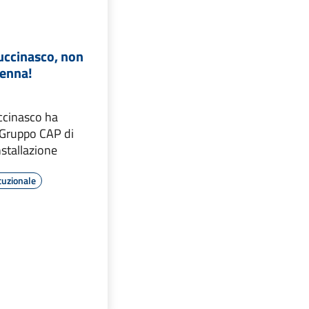
Buccinasco, non
tenna!
ccinasco ha
 Gruppo CAP di
nstallazione
tuzionale