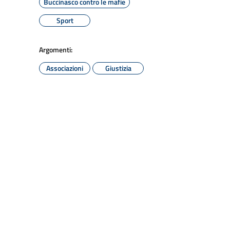
Buccinasco contro le mafie
Sport
Argomenti:
Associazioni
Giustizia