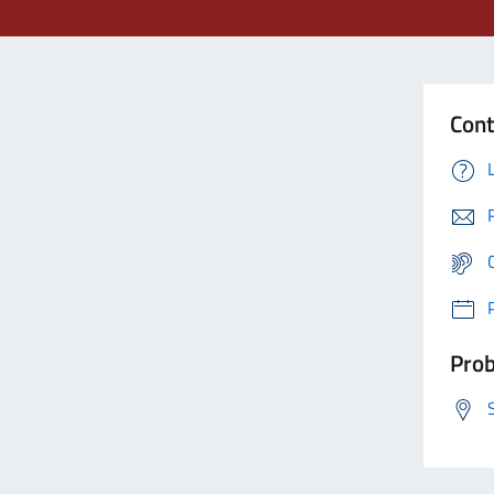
Cont
Prob