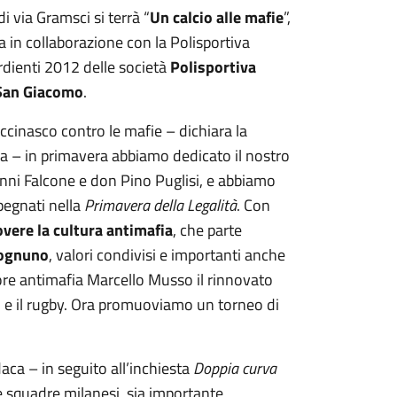
i via Gramsci si terrà “
Un calcio alle mafie
”,
a in collaborazione con la Polisportiva
dienti 2012 delle società
Polisportiva
San Giacomo
.
cinasco contro le mafie – dichiara la
ia – in primavera abbiamo dedicato il nostro
nni Falcone e don Pino Puglisi, e abbiamo
mpegnati nella
Primavera della Legalità
. Con
ere la cultura antimafia
, che parte
i ognuno
, valori condivisi e importanti anche
tore antimafia Marcello Musso il rinnovato
io e il rugby. Ora promuoviamo un torneo di
ca – in seguito all’inchiesta
Doppia curva
lle squadre milanesi, sia importante