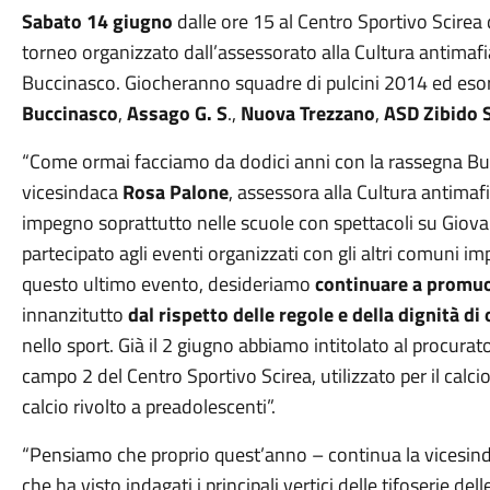
Sabato 14 giugno
dalle ore 15 al Centro Sportivo Scirea d
torneo organizzato dall’assessorato alla Cultura antimafi
Buccinasco. Giocheranno squadre di pulcini 2014 ed esor
Buccinasco
,
Assago G. S
.,
Nuova Trezzano
,
ASD Zibido 
“Come ormai facciamo da dodici anni con la rassegna Buc
vicesindaca
Rosa Palone
, assessora alla Cultura antimaf
impegno soprattutto nelle scuole con spettacoli su Giova
partecipato agli eventi organizzati con gli altri comuni i
questo ultimo evento, desideriamo
continuare a promuov
innanzitutto
dal rispetto delle regole e della dignità d
nello sport. Già il 2 giugno abbiamo intitolato al procura
campo 2 del Centro Sportivo Scirea, utilizzato per il calc
calcio rivolto a preadolescenti”.
“Pensiamo che proprio quest’anno – continua la vicesinda
che ha visto indagati i principali vertici delle tifoserie de