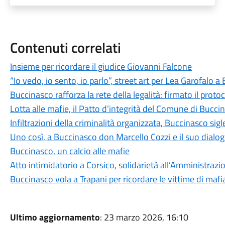
Contenuti correlati
Insieme per ricordare il giudice Giovanni Falcone
“Io vedo, io sento, io parlo”, street art per Lea Garofalo 
Buccinasco rafforza la rete della legalità: firmato il proto
Lotta alle mafie, il Patto d’integrità del Comune di Bucci
Infiltrazioni della criminalità organizzata, Buccinasco sig
Uno così, a Buccinasco don Marcello Cozzi e il suo dialo
Buccinasco, un calcio alle mafie
Atto intimidatorio a Corsico, solidarietà all’Amministrazi
Buccinasco vola a Trapani per ricordare le vittime di mafi
Ultimo aggiornamento
: 23 marzo 2026, 16:10