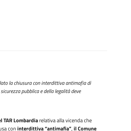
to la chiusura con interdittiva antimafia di
a sicurezza pubblica e della legalità deve
el TAR Lombardia
relativa alla vicenda che
iusa con
interdittiva “antimafia”
,
il Comune