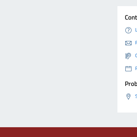
Cont
Prob