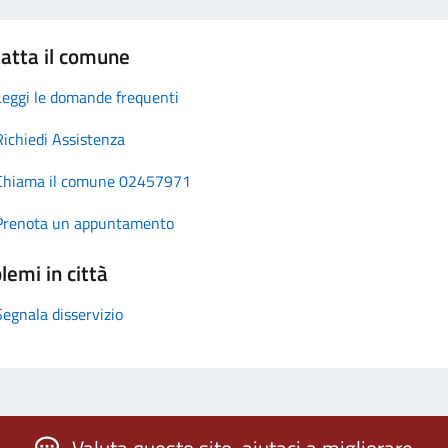
atta il comune
Leggi le domande frequenti
Richiedi Assistenza
Chiama il comune 02457971
Prenota un appuntamento
lemi in città
Segnala disservizio
Valuta questo sito, aiutaci a migliorare