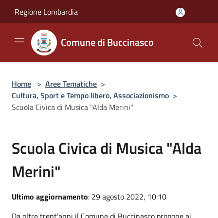
Salta al contenuto principale
Regione Lombardia
Comune di Buccinasco
Home
>
Aree Tematiche
>
Cultura, Sport e Tempo libero, Associazionismo
>
Scuola Civica di Musica "Alda Merini"
Scuola Civica di Musica "Alda
Merini"
Ultimo aggiornamento
: 29 agosto 2022, 10:10
Da oltre trent'anni il Comune di Buccinasco propone ai