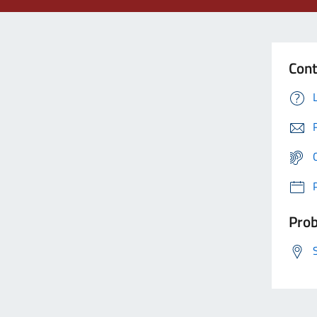
Cont
Prob