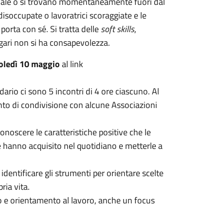
onale o si trovano momentaneamente fuori dal
isoccupate o lavoratrici scoraggiate e le
porta con sé. Si tratta delle
soft skills
,
agari non si ha consapevolezza.
coledì 10 maggio
al link
ndario ci sono 5 incontri di 4 ore ciascuno. Al
vento di condivisione con alcune Associazioni
onoscere le caratteristiche positive che le
che hanno acquisito nel quotidiano e metterle a
 identificare gli strumenti per orientare scelte
pria vita.
ppo e orientamento al lavoro, anche un focus