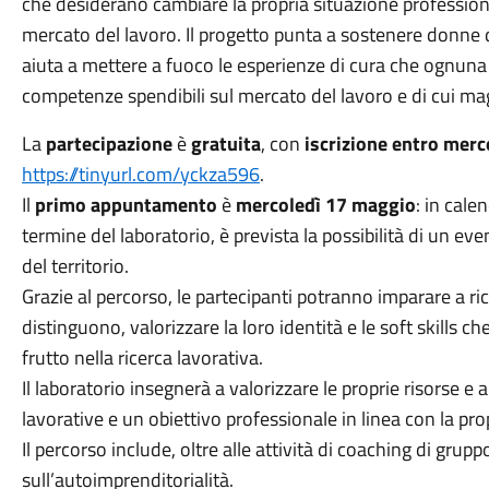
che desiderano cambiare la propria situazione professi
mercato del lavoro. Il progetto punta a sostenere donne d
aiuta a mettere a fuoco le esperienze di cura che ognuna 
competenze spendibili sul mercato del lavoro e di cui m
La
partecipazione
è
gratuita
, con
iscrizione entro mer
https://tinyurl.com/yckza596
.
Il
primo appuntamento
è
mercoledì 17 maggio
: in cale
termine del laboratorio, è prevista la possibilità di un e
del territorio.
Grazie al percorso, le partecipanti potranno imparare a ric
distinguono, valorizzare la loro identità e le soft skills 
frutto nella ricerca lavorativa.
Il laboratorio insegnerà a valorizzare le proprie risorse e a
lavorative e un obiettivo professionale in linea con la pro
Il percorso include, oltre alle attività di coaching di gru
sull’autoimprenditorialità.