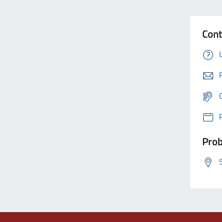
Cont
Prob