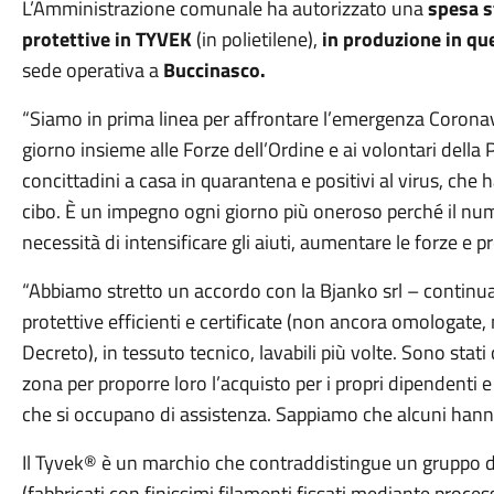
L’Amministrazione comunale ha autorizzato una
spesa s
protettive in TYVEK
(in polietilene),
in produzione in qu
sede operativa a
Buccinasco.
“Siamo in prima linea per affrontare l’emergenza Coronav
giorno insieme alle Forze dell’Ordine e ai volontari della 
concittadini a casa in quarantena e positivi al virus, che
cibo. È un impegno ogni giorno più oneroso perché il nu
necessità di intensificare gli aiuti, aumentare le forze e p
“Abbiamo stretto un accordo con la Bjanko srl – continua
protettive efficienti e certificate (non ancora omologat
Decreto), in tessuto tecnico, lavabili più volte. Sono stati
zona per proporre loro l’acquisto per i propri dipendenti e 
che si occupano di assistenza. Sappiamo che alcuni hanno 
Il Tyvek® è un marchio che contraddistingue un gruppo di m
(fabbricati con finissimi filamenti fissati mediante proce