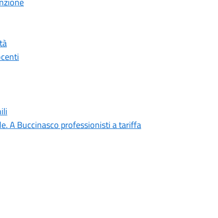
enzione
tà
ocenti
li
 A Buccinasco professionisti a tariffa