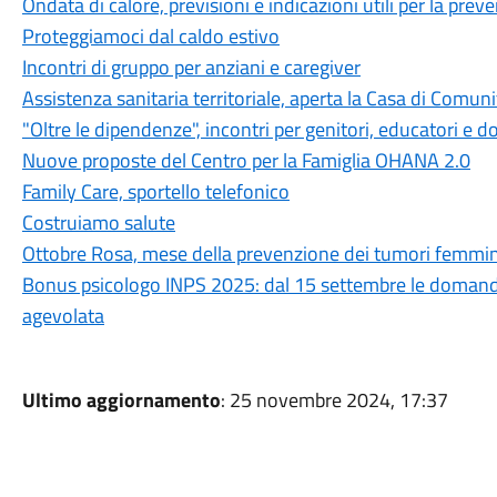
Ondata di calore, previsioni e indicazioni utili per la prev
Proteggiamoci dal caldo estivo
Incontri di gruppo per anziani e caregiver
Assistenza sanitaria territoriale, aperta la Casa di Comuni
"Oltre le dipendenze", incontri per genitori, educatori e d
Nuove proposte del Centro per la Famiglia OHANA 2.0
Family Care, sportello telefonico
Costruiamo salute
Ottobre Rosa, mese della prevenzione dei tumori femmini
Bonus psicologo INPS 2025: dal 15 settembre le domande.
agevolata
Ultimo aggiornamento
: 25 novembre 2024, 17:37