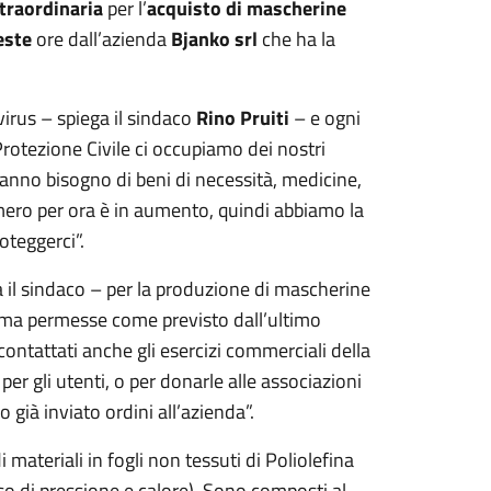
traordinaria
per l’
acquisto di mascherine
este
ore dall’azienda
Bjanko srl
che ha la
irus – spiega il sindaco
Rino Pruiti
– e ogni
Protezione Civile ci occupiamo dei nostri
 hanno bisogno di beni di necessità, medicine,
mero per ora è in aumento, quindi abbiamo la
roteggerci”.
 il sindaco – per la produzione di mascherine
e, ma permesse come previsto dall’ultimo
 contattati anche gli esercizi commerciali della
per gli utenti, o per donarle alle associazioni
già inviato ordini all’azienda”.
ateriali in fogli non tessuti di Poliolefina
sso di pressione e calore). Sono composti al