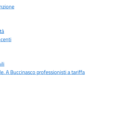
enzione
tà
ocenti
li
 A Buccinasco professionisti a tariffa