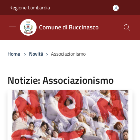
Salta al contenuto principale
Regione Lombardia
Comune di Buccinasco
Home
>
Novità
>
Associazionismo
Notizie: Associazionismo