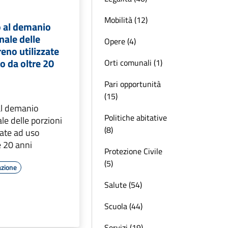
Mobilità (12)
 al demanio
nale delle
Opere (4)
reno utilizzate
o da oltre 20
Orti comunali (1)
Pari opportunità
(15)
l demanio
Politiche abitative
e delle porzioni
(8)
zate ad uso
e 20 anni
Protezione Civile
(5)
azione
Salute (54)
Scuola (44)
Servizi (19)