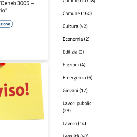
Commercio (18)
 “Deneb 3005 –
io”
Comune (160)
azione
Cultura (42)
Economia (2)
Edilizia (2)
Elezioni (4)
Emergenza (6)
Giovani (17)
Lavori pubblici
(23)
Lavoro (14)
Legalità (40)