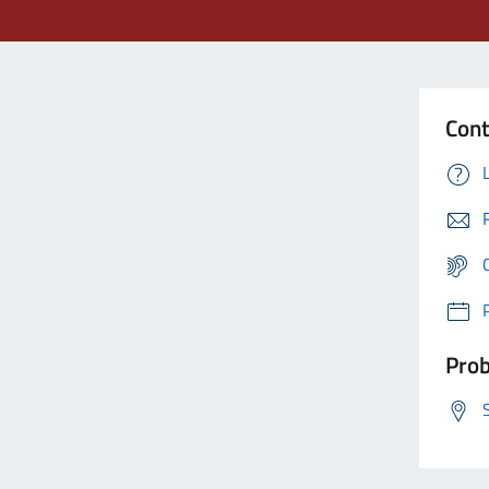
Cont
Prob