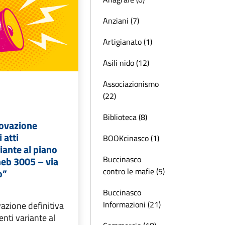
Anziani (7)
Artigianato (1)
Asili nido (12)
Associazionismo
(22)
Biblioteca (8)
rovazione
 atti
BOOKcinasco (1)
iante al piano
Buccinasco
neb 3005 – via
contro le mafie (5)
o”
Buccinasco
Informazioni (21)
azione definitiva
uenti variante al