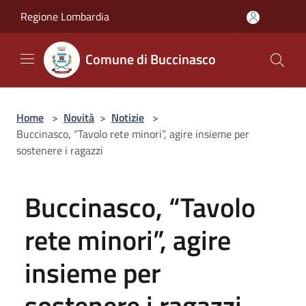
Salta al contenuto principale
Regione Lombardia
Comune di Buccinasco
Home
>
Novità
>
Notizie
>
Buccinasco, “Tavolo rete minori”, agire insieme per
sostenere i ragazzi
Buccinasco, “Tavolo
rete minori”, agire
insieme per
sostenere i ragazzi