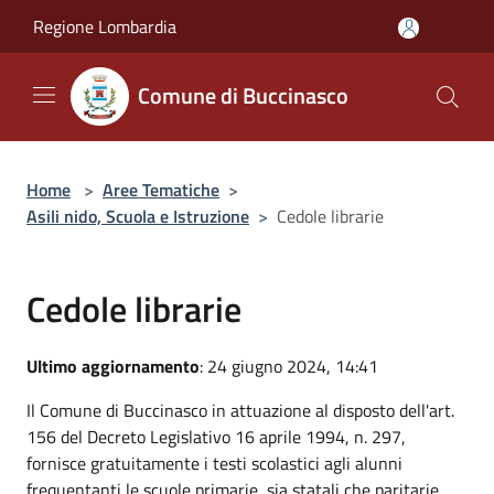
Salta al contenuto principale
Regione Lombardia
Comune di Buccinasco
Home
>
Aree Tematiche
>
Asili nido, Scuola e Istruzione
>
Cedole librarie
Cedole librarie
Ultimo aggiornamento
: 24 giugno 2024, 14:41
Il Comune di Buccinasco in attuazione al disposto dell'art.
156 del Decreto Legislativo 16 aprile 1994, n. 297,
fornisce gratuitamente i testi scolastici agli alunni
frequentanti le scuole primarie, sia statali che paritarie,