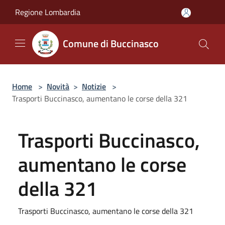
Salta al contenuto principale
Regione Lombardia
Comune di Buccinasco
Home
>
Novità
>
Notizie
>
Trasporti Buccinasco, aumentano le corse della 321
Trasporti Buccinasco,
aumentano le corse
della 321
Trasporti Buccinasco, aumentano le corse della 321