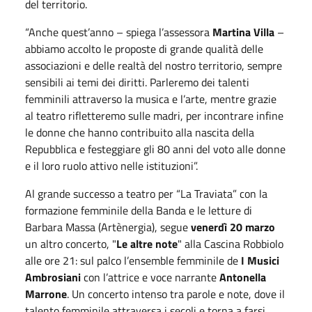
del territorio.
“Anche quest’anno – spiega l’assessora
Martina Villa
–
abbiamo accolto le proposte di grande qualità delle
associazioni e delle realtà del nostro territorio, sempre
sensibili ai temi dei diritti. Parleremo dei talenti
femminili attraverso la musica e l’arte, mentre grazie
al teatro rifletteremo sulle madri, per incontrare infine
le donne che hanno contribuito alla nascita della
Repubblica e festeggiare gli 80 anni del voto alle donne
e il loro ruolo attivo nelle istituzioni”.
Al grande successo a teatro per “La Traviata” con la
formazione femminile della Banda e le letture di
Barbara Massa (Artènergia), segue
venerdì 20 marzo
un altro concerto, "
Le altre note
" alla Cascina Robbiolo
alle ore 21: sul palco l’ensemble femminile de
I Musici
Ambrosiani
con l’attrice e voce narrante
Antonella
Marrone
. Un concerto intenso tra parole e note, dove il
talento femminile attraversa i secoli e torna a farsi