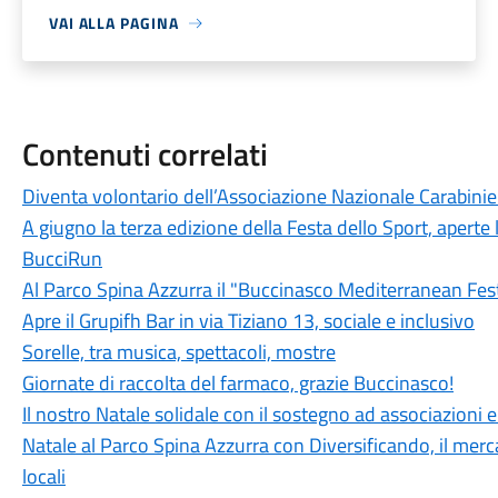
VAI ALLA PAGINA
Contenuti correlati
Diventa volontario dell’Associazione Nazionale Carabinie
A giugno la terza edizione della Festa dello Sport, aperte 
BucciRun
Al Parco Spina Azzurra il "Buccinasco Mediterranean Fes
Apre il Grupifh Bar in via Tiziano 13, sociale e inclusivo
Sorelle, tra musica, spettacoli, mostre
Giornate di raccolta del farmaco, grazie Buccinasco!
Il nostro Natale solidale con il sostegno ad associazioni 
Natale al Parco Spina Azzurra con Diversificando, il merca
locali