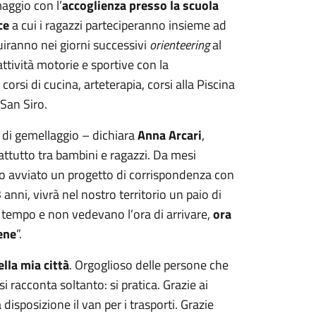
maggio con l’
accoglienza presso la scuola
ce
a cui i ragazzi parteciperanno insieme ad
uiranno nei giorni successivi
orienteering
al
ttività motorie e sportive con la
 corsi di cucina, arteterapia, corsi alla Piscina
 San Siro.
 di gemellaggio – dichiara
Anna Arcari
,
attutto tra bambini e ragazzi. Da mesi
no avviato un progetto di corrispondenza con
3 anni, vivrà nel nostro territorio un paio di
 tempo e non vedevano l’ora di arrivare,
ora
ene
”.
lla mia città
. Orgoglioso delle persone che
si racconta soltanto: si pratica. Grazie ai
isposizione il van per i trasporti. Grazie