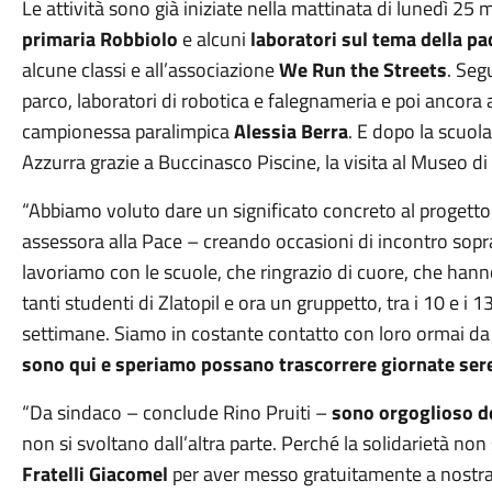
Le attività sono già iniziate nella mattinata di lunedì 25 
primaria Robbiolo
e alcuni
laboratori sul tema della pa
alcune classi e all’associazione
We Run the Streets
. Seg
parco, laboratori di robotica e falegnameria e poi ancora a
campionessa paralimpica
Alessia Berra
. E dopo la scuola
Azzurra grazie a Buccinasco Piscine, la visita al Museo di
“Abbiamo voluto dare un significato concreto al progetto
assessora alla Pace – creando occasioni di incontro sopr
lavoriamo con le scuole, che ringrazio di cuore, che han
tanti studenti di Zlatopil e ora un gruppetto, tra i 10 e i 1
settimane. Siamo in costante contatto con loro ormai da
sono qui e speriamo possano trascorrere giornate ser
“Da sindaco – conclude Rino Pruiti –
sono orgoglioso de
non si svoltano dall’altra parte. Perché la solidarietà non 
Fratelli Giacomel
per aver messo gratuitamente a nostra d