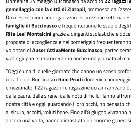
Domenica 24 maggio Buccinasco ha accolto
22 ragazzi 
gemellaggio con la città di Zlatopil
, promosso dall’asse
Da mesi si lavora per organizzare le prossime settimane: 
famiglie di Buccinasco
e frequenteranno le scuole degli
Rita Levi Montalcini
grazie a dirigenti scolastiche e do
proposta di accoglienza e nel pomeriggio frequenteranno 
volontari di
Auser AttivaMente Buccinasco
, partecipera
4 al 7 giugno e trascorreranno anche una giornata al ma
“Oggi è una di quelle giornate che danno un senso profon
cittadino di Buccinasco
Rino Pruiti
domenica pomeriggio 
emozionato. I 22 ragazzini e ragazzine ucraini arrivano da
dalla paura, dalle sirene, dalle notti difficili. Hanno affr
nostra città e oggi, guardando i loro occhi, ho pensato ch
al sicuro, accolti, voluti bene. Fino all’8 giugno vivranno 
ancora una volta, hanno dimostrato un’enorme generosità