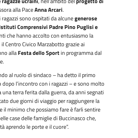
e ragazze ucraini
, nell’ambito del
progetto di
ssora alla Pace
Anna Arcari
.
i ragazzi sono ospitati da alcune
generose
Istituti Comprensivi Padre Pino Puglisi e
centi che hanno accolto con entusiasmo la
il Centro Civico Marzabotto grazie ai
nno alla
Festa dello Sport
in programma dal
re.
do al ruolo di sindaco – ha detto il primo
dopo l’incontro con i ragazzi – e sono molto
 una terra ferita dalla guerra, da anni segnati
ontato due giorni di viaggio per raggiungere la
e il minimo che possiamo fare è farli sentire
nelle case delle famiglie di Buccinasco che,
 aprendo le porte e il cuore”.