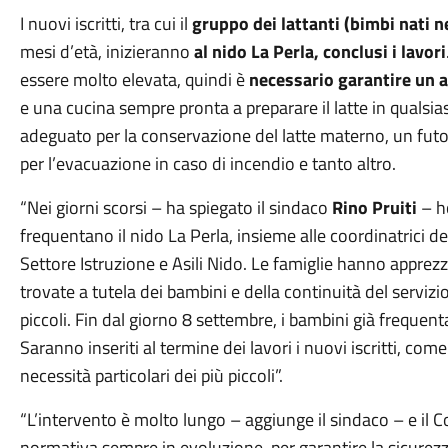
I nuovi iscritti, tra cui il
gruppo dei lattanti (bimbi nati n
mesi d’età, inizieranno
al nido La Perla, conclusi i lavori
essere molto elevata, quindi è
necessario garantire un a
e una cucina sempre pronta a preparare il latte in qualsia
adeguato per la conservazione del latte materno, un futon
per l’evacuazione in caso di incendio e tanto altro.
“Nei giorni scorsi – ha spiegato il sindaco
Rino Pruiti
– h
frequentano il nido La Perla, insieme alle coordinatrici de
Settore Istruzione e Asili Nido. Le famiglie hanno apprezz
trovate a tutela dei bambini e della continuità del serviz
piccoli. Fin dal giorno 8 settembre, i bambini già frequent
Saranno inseriti al termine dei lavori i nuovi iscritti, com
necessità particolari dei più piccoli”.
“L’intervento è molto lungo – aggiunge il sindaco – e il 
normativa sempre in evoluzione, per garantire la sicurezza 