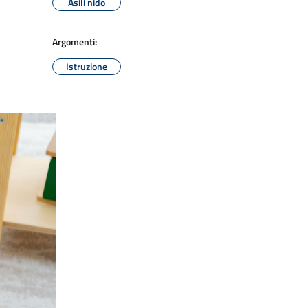
Asili nido
Argomenti:
Istruzione