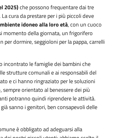
el 2025)
che possono frequentare dai tre
. La cura da prestare per i più piccoli deve
mbiente idoneo alla loro età
, con un cuoco
si momento della giornata, un frigorifero
 per dormire, seggioloni per la pappa, carrelli
o incontrato le famiglie dei bambini che
lle strutture comunali e ai responsabili del
ato e ci hanno ringraziato per le soluzioni
io, sempre orientato al benessere dei più
anti potranno quindi riprendere le attività.
e già sanno i genitori, ben consapevoli delle
Comune è obbligato ad adeguarsi alla
dei nostri piccoli utenti: abbiamo scelto il