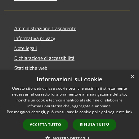
Amministrazione trasparente
Informativa privacy
Note legali
Dichiarazione di accessibilità
Statistiche web
×
Informazioni sui cookie
Questo sito web utilizza cookie tecnici e assimilati strettamente
necessari al corretto funzionamento e alla navigazione del sito,
RSS
Copyright © 2026 • Comune di
nonché un cookie tecnico analitico al solo fine di elaborare
Accessibilità
informazioni statistiche, aggregate e anonime.
Buccinasco • Powered by
Per maggiori dettagli, può consultare la cookie policy al seguente
link
Privacy
Municipium
Accesso
•
Cookie
redazione
RIFIUTA TUTTO
ACCETTA TUTTO
Mappa del sito
Whistleblowing
MOSTRA DETTAGLI