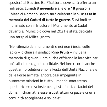
sposterà al Buccino Bar/Trattoria dove sarà offerto un
rinfresco.
Lunedì 3 novembre
alle
ore 18
presso la
Chiesa di Romano Banco sarà celebrata la
S. Messa in
memoria dei Caduti di tutte le guerre
. Sarà inoltre
illuminato con il Tricolore il Monumento ai Caduti
davanti al Municipio dove nel 2021 è stata dedicata
una targa al Milite Ignoto.
“Nel silenzio dei monumenti e nei nomi incisi sulle
lapidi – dichiara il sindaco
Rino Pruiti
– rivive la
memoria di giovani uomini che offrirono la loro vita per
un’Italia libera, giusta, solidale. Nel loro ricordo anche
quest’anno celebreremo la Festa dell’Unità Nazionale e
delle Forze armate, ancora oggi impegnate in
numerose missioni in tutto il mondo: onoreremo
questa ricorrenza insieme agli studenti, cittadini del
domani, chiamati a essere costruttori di pace e di una
comunità accogliente e solidale".