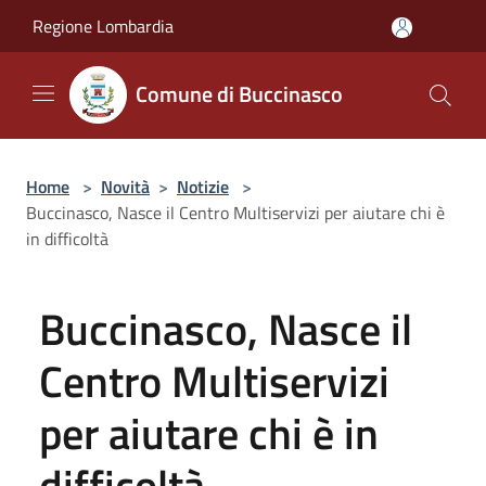
Salta al contenuto principale
Regione Lombardia
Comune di Buccinasco
Home
>
Novità
>
Notizie
>
Buccinasco, Nasce il Centro Multiservizi per aiutare chi è
in difficoltà
Buccinasco, Nasce il
Centro Multiservizi
per aiutare chi è in
difficoltà