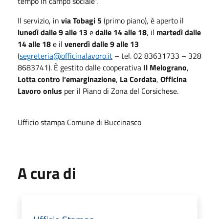
tempo in campo sociale”.
Il servizio, in
via Tobagi 5
(primo piano), è aperto il
lunedì dalle 9 alle 13
e
dalle 14 alle 18
, il
martedì dalle
14 alle 18
e il
venerdì dalle 9 alle 13
(
segreteria@officinalavoro.it
– tel. 02 83631733 – 328
8683741). È gestito dalle cooperativa
Il Melograno
,
Lotta contro l’emarginazione
,
La Cordata
,
Officina
Lavoro onlus
per il Piano di Zona del Corsichese.
Ufficio stampa Comune di Buccinasco
A cura di