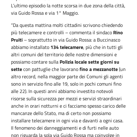
L’ultimo episodio la notte scorsa in due zona della città,
via Guido Rossa e via 1° Maggio.
“Da questa mattina molti cittadini scrivono chiedendo
più telecamere e controlli – commenta il sindaco
Rino
Pruiti
– soprattutto in via Guido Rossa: a Buccinasco
abbiamo installato
134 telecamere
, più che in tutti gli
altri comuni del territorio delle nostre dimensioni e
possiamo contare sulla
Polizia locale sette giorni su
sette
con pattuglie che lavorano
fino a mezzanotte
(un
altro record, nella maggior parte dei Comuni gli agenti
sono in servizio fino alle 19, solo in pochi comuni fino
alle 22). In questi anni abbiamo investito notevoli
risorse sulla sicurezza per mezzi e servizi straordinari
anche in orari notturni e ci facciamo spesso carico delle
mancanze dello Stato, ma di certo non possiamo
installare telecamere in ogni via e davanti a ogni casa.
Il fenomeno dei danneggiamenti e di furti nelle auto
non riguarda la sola via Guido Rossa ma coinvolge in