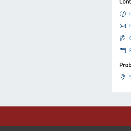
Cont
Prob