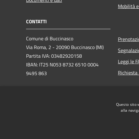
Documenti e dati
Mobilità e
CONTATTI
Comune di Buccinasco
Prenotaz
Via Roma, 2 - 20090 Buccinasco (MI)
Segnalazi
Partita IVA: 03482920158
Leggi le 
IBAN: IT25 N053 8732 6510 0004
Richiesta
9495 863
PEC:
protocollo@cert.legalmail.it
Questo sito 
Centralino Unico: 02457971
alla navig