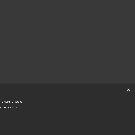
×
nzionamento e
nformazioni