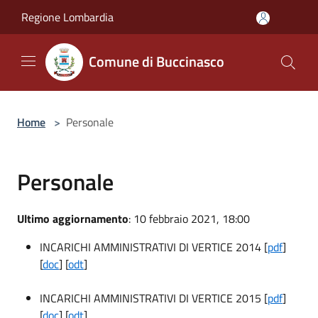
Salta al contenuto principale
Regione Lombardia
Comune di Buccinasco
Home
>
Personale
Personale
Ultimo aggiornamento
: 10 febbraio 2021, 18:00
INCARICHI AMMINISTRATIVI DI VERTICE 2014 [
pdf
]
[
doc
] [
odt
]
INCARICHI AMMINISTRATIVI DI VERTICE 2015 [
pdf
]
[
doc
] [
odt
]