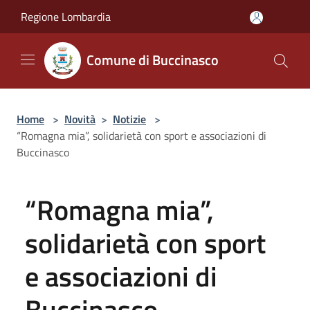
Salta al contenuto principale
Regione Lombardia
Comune di Buccinasco
Home
>
Novità
>
Notizie
>
“Romagna mia”, solidarietà con sport e associazioni di
Buccinasco
“Romagna mia”,
solidarietà con sport
e associazioni di
Buccinasco