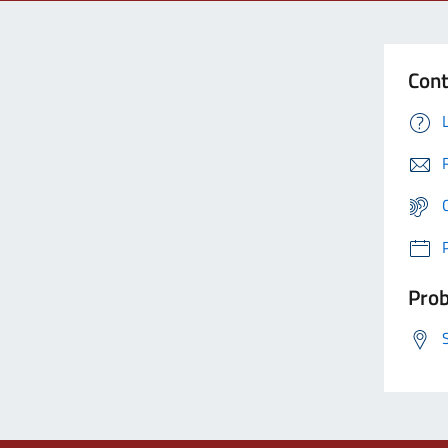
Cont
Prob