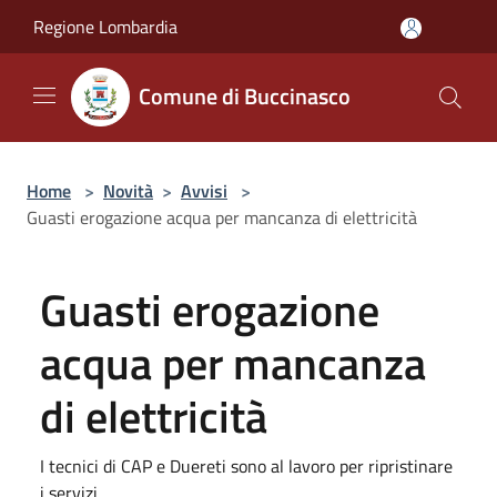
Salta al contenuto principale
Regione Lombardia
Comune di Buccinasco
Home
>
Novità
>
Avvisi
>
Guasti erogazione acqua per mancanza di elettricità
Guasti erogazione
acqua per mancanza
di elettricità
I tecnici di CAP e Duereti sono al lavoro per ripristinare
i servizi