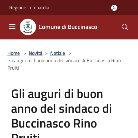
Salta al contenuto principale
Regione Lombardia
Comune di Buccinasco
Home
>
Novità
>
Notizie
>
Gli auguri di buon anno del sindaco di Buccinasco Rino
Pruiti
Gli auguri di buon
anno del sindaco di
Buccinasco Rino
Pruiti