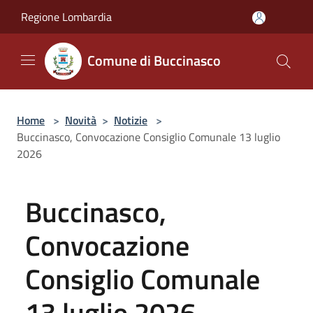
Salta al contenuto principale
Regione Lombardia
Comune di Buccinasco
Home
>
Novità
>
Notizie
>
Buccinasco, Convocazione Consiglio Comunale 13 luglio
2026
Buccinasco,
Convocazione
Consiglio Comunale
13 luglio 2026