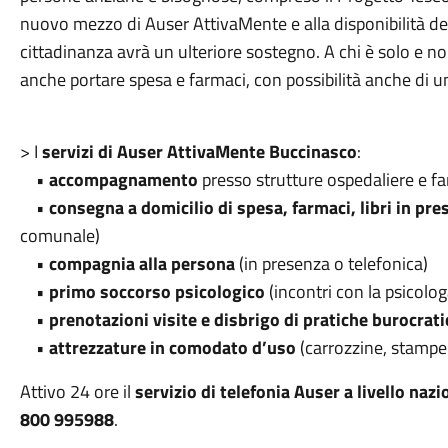
nuovo mezzo di Auser AttivaMente e alla disponibilità dei
cittadinanza avrà un ulteriore sostegno. A chi è solo e non
anche portare spesa e farmaci, con possibilità anche di 
> I
servizi di Auser AttivaMente Buccinasco
:
•
accompagnamento
presso strutture ospedaliere e far
•
consegna a domicilio di spesa, farmaci, libri in pre
comunale)
•
compagnia alla persona
(in presenza o telefonica)
•
primo soccorso psicologico
(incontri con la psicol
•
prenotazioni visite e disbrigo di pratiche burocrat
•
attrezzature in comodato d’uso
(carrozzine, stampel
Attivo 24 ore il
servizio di telefonia Auser a livello nazi
800 995988
.