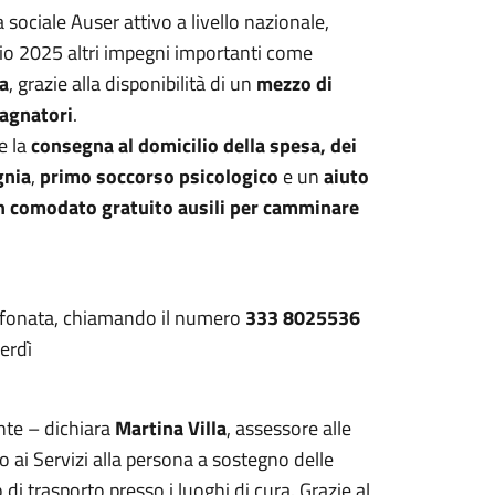
 sociale Auser attivo a livello nazionale,
io 2025 altri impegni importanti come
ia
, grazie alla disponibilità di un
mezzo di
agnatori
.
e la
consegna al domicilio della spesa, dei
nia
,
primo soccorso psicologico
e un
aiuto
n comodato gratuito ausili per camminare
lefonata, chiamando il numero
333 8025536
erdì
nte – dichiara
Martina Villa
, assessore alle
to ai Servizi alla persona a sostegno delle
i trasporto presso i luoghi di cura. Grazie al