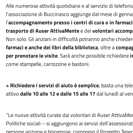
Alle numerose attività quotidiane e al servizio di telefonia
l’associazione di Buccinasco aggiunge dal mese di genna
l’
accompagnamento
presso i centri di cura o in farmac
trasporto di Auser AttivaMente
e dei
volontari accomp
Non solo. Gli anziani in difficoltà potranno anche chieder
farmaci e anche dei libri della biblioteca
, oltre a
compag
per prenotare le visite
. Sarà anche possibile richiedere
i
come stampelle, carrozzine e bastoni.
> Richiedere i servizi di aiuto è semplice
, basta una te
attivo
dalle 10 alle 12 e dalle 15 alle 17
dal lunedì al ven
“Le nuove attività curate dai volontari di Auser AttivaMe
Politiche sociali – si aggiungono ai servizi dell’assessora
persone anziane e bisognose, compreso il Progetto Teseo d