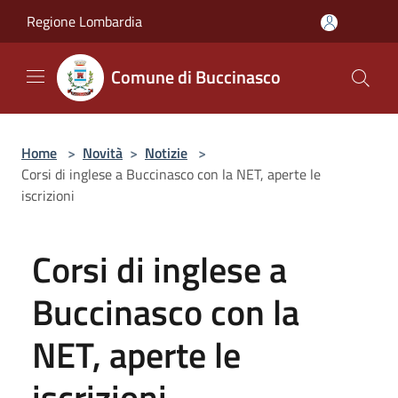
Salta al contenuto principale
Regione Lombardia
Comune di Buccinasco
Home
>
Novità
>
Notizie
>
Corsi di inglese a Buccinasco con la NET, aperte le
iscrizioni
Corsi di inglese a
Buccinasco con la
NET, aperte le
iscrizioni