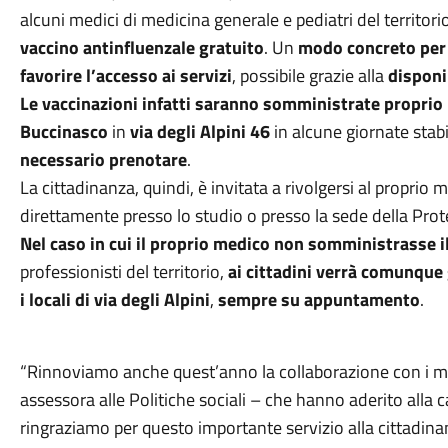
alcuni medici di medicina generale e pediatri del territorio
vaccino antinfluenzale gratuito
. Un
modo concreto per ga
favorire l’accesso ai servizi
, possibile grazie alla
disponib
Le vaccinazioni infatti saranno somministrate proprio n
Buccinasco
in
via degli Alpini 46
in alcune giornate stabi
necessario prenotare
.
La cittadinanza, quindi, è invitata a rivolgersi al proprio 
direttamente presso lo studio o presso la sede della Prot
Nel caso in cui il proprio medico non somministrasse i
professionisti del territorio,
ai cittadini verrà comunque 
i locali di via degli Alpini
,
sempre su appuntamento
.
“Rinnoviamo anche quest’anno la collaborazione con i med
assessora alle Politiche sociali – che hanno aderito all
ringraziamo per questo importante servizio alla cittadin