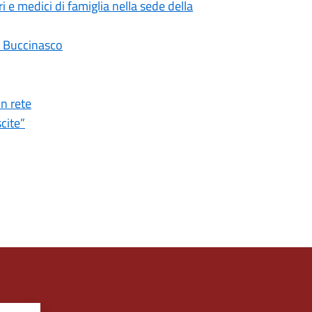
e medici di famiglia nella sede della
on Buccinasco
in rete
cite”