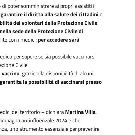
 di poter somministrare ai propri assistiti il
rantire il diritto alla salute dei cittadini
e
ilità dei volontari della Protezione Civile
.
ella sede della Protezione Civile di
lite con i medici:
per accedere sarà
medico per sapere se sia possibile vaccinarsi
ezione Civile.
l vaccino
, grazie alla disponibilità di alcuni
garantita la possibilità di vaccinarsi presso
ici del territorio – dichiara
Martina Villa
,
a campagna antinfluenzale 2024 e che
anza, uno strumento essenziale per prevenire