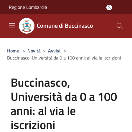
Salta al contenuto principale
Regione Lombardia
Comune di Buccinasco
Home
>
Novità
>
Avvisi
>
Buccinasco, Università da 0 a 100 anni: al via le iscrizioni
Buccinasco,
Università da 0 a 100
anni: al via le
iscrizioni