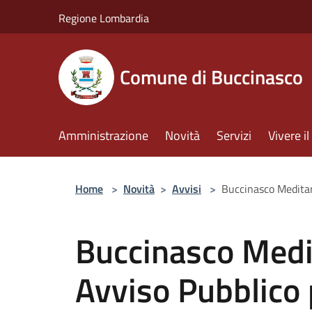
Salta al contenuto principale
Regione Lombardia
Comune di Buccinasco
Amministrazione
Novità
Servizi
Vivere 
Home
>
Novità
>
Avvisi
>
Buccinasco Meditar
Buccinasco Medi
Avviso Pubblico p