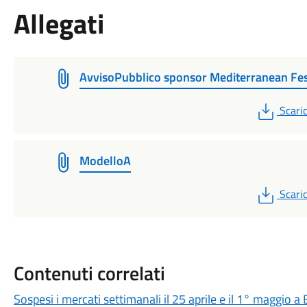
Allegati
AvvisoPubblico sponsor Mediterranean Fe
PDF
Scari
ModelloA
PDF
Scari
Contenuti correlati
Sospesi i mercati settimanali il 25 aprile e il 1° maggio 