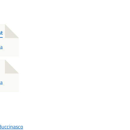
st
ca
ca
a Buccinasco