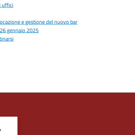
 uffici
 locazione e gestione del nuovo bar
 26 gennaio 2025
inarsi
?