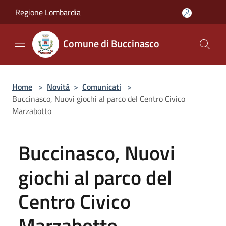
Salta al contenuto principale
Regione Lombardia
Comune di Buccinasco
Home
>
Novità
>
Comunicati
>
Buccinasco, Nuovi giochi al parco del Centro Civico
Marzabotto
Buccinasco, Nuovi
giochi al parco del
Centro Civico
Marzabotto