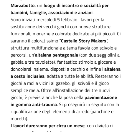
Marzabotto
, un
luogo di incontro e socialità per
bambini, famiglie, associazioni e anziani
.
Sono iniziati mercoledì 5 febbraio i lavori per la
sostituzione dei vecchi giochi con nuove strutture
funzionali, moderne e colorate dedicate ai più piccoli. Ci
saranno il coloratissimo “
Castello Story Makers
”,
struttura multifunzionale a tema favola con scivolo e
percorsi, un’
altalena pentagonale
(con due seggiolini a
gabbia e tre tavolette), fantastico stimolo a giocare e
dondolarsi insieme, disposti a cerchio e infine l’
altalena
a cesto
inclusiva
, adatta a tutte le abilità. Resteranno i
giochi a molla vicini al gazebo, gli scivoli e il gioco
semplice mela. Oltre all’installazione dei tre nuovi
giochi, è prevista anche la posa della
pavimentazione
in gomma anti
-
trauma
. Si proseguirà in seguito con la
riqualificazione degli elementi di arredo (panchine e
muretti).
I lavori dureranno per circa un mese
, con divieto di