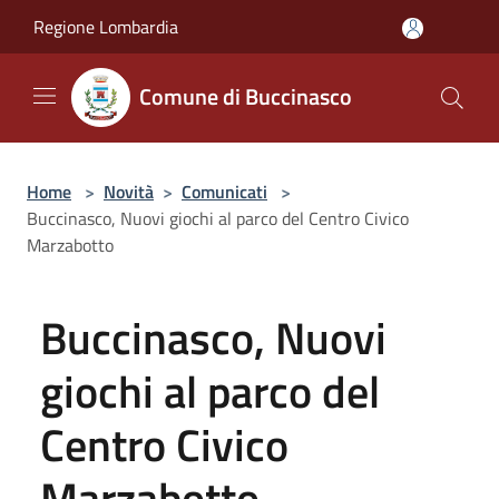
Salta al contenuto principale
Regione Lombardia
Comune di Buccinasco
Home
>
Novità
>
Comunicati
>
Buccinasco, Nuovi giochi al parco del Centro Civico
Marzabotto
Buccinasco, Nuovi
giochi al parco del
Centro Civico
Marzabotto