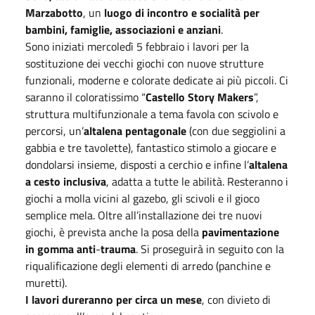
Marzabotto
, un
luogo di incontro e socialità per
bambini, famiglie, associazioni e anziani
.
Sono iniziati mercoledì 5 febbraio i lavori per la
sostituzione dei vecchi giochi con nuove strutture
funzionali, moderne e colorate dedicate ai più piccoli. Ci
saranno il coloratissimo “
Castello Story Makers
”,
struttura multifunzionale a tema favola con scivolo e
percorsi, un’
altalena pentagonale
(con due seggiolini a
gabbia e tre tavolette), fantastico stimolo a giocare e
dondolarsi insieme, disposti a cerchio e infine l’
altalena
a cesto
inclusiva
, adatta a tutte le abilità. Resteranno i
giochi a molla vicini al gazebo, gli scivoli e il gioco
semplice mela. Oltre all’installazione dei tre nuovi
giochi, è prevista anche la posa della
pavimentazione
in gomma anti
-
trauma
. Si proseguirà in seguito con la
riqualificazione degli elementi di arredo (panchine e
muretti).
I lavori dureranno per circa un mese
, con divieto di