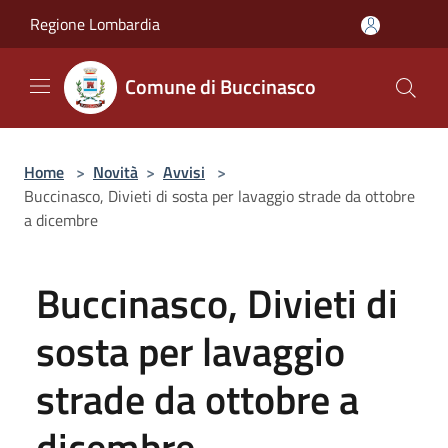
Salta al contenuto principale
Regione Lombardia
Comune di Buccinasco
Home
>
Novità
>
Avvisi
>
Buccinasco, Divieti di sosta per lavaggio strade da ottobre
a dicembre
Buccinasco, Divieti di
sosta per lavaggio
strade da ottobre a
dicembre