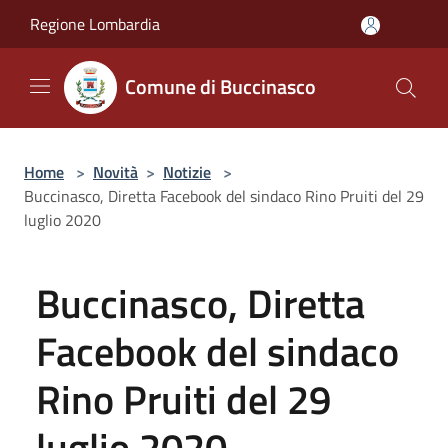
Salta al contenuto principale
Regione Lombardia
Comune di Buccinasco
Home
>
Novità
>
Notizie
>
Buccinasco, Diretta Facebook del sindaco Rino Pruiti del 29
luglio 2020
Buccinasco, Diretta
Facebook del sindaco
Rino Pruiti del 29
luglio 2020