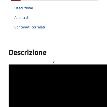
Descrizione
A cura di
Contenuti correlati
Descrizione
<