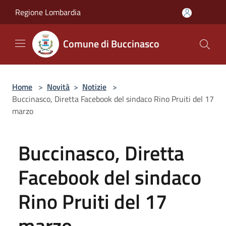
Salta al contenuto principale
Regione Lombardia
Comune di Buccinasco
Home
>
Novità
>
Notizie
>
Buccinasco, Diretta Facebook del sindaco Rino Pruiti del 17
marzo
Buccinasco, Diretta
Facebook del sindaco
Rino Pruiti del 17
marzo