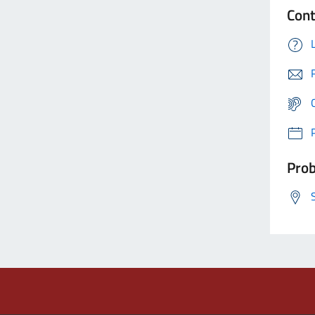
Cont
Prob