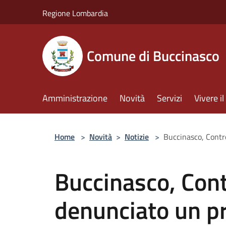
Salta al contenuto principale
Regione Lombardia
Comune di Buccinasco
Amministrazione
Novità
Servizi
Vivere 
Home
>
Novità
>
Notizie
>
Buccinasco, Contro
Buccinasco, Contr
denunciato un p