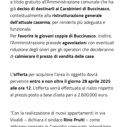
a titolo gratuito all’Amministrazione comunale che ha
già
deciso di destinarli ai Carabinieri di Buccinasco
,
contestualmente alla
ristrutturazione generale
dell’attuale caserma
, per renderla più adeguata e
funzionale.
Per
favorire le giovani coppie di Buccinasco
, inoltre,
l’Amministrazione prevede
agevolazion
i con eventuali
riduzione degli oneri per gli operatori che decideranno
di
calmierare il prezzo di vendita delle case
.
L
’offerta
per acquisire l’area in oggetto dovrà
pervenire
entro e non oltre il giorno 28 aprile 2025
alle ore 12
. L’offerta verrà effettuata al rialzo rispetto
al prezzo posto a base d’asta pari a 2.600.000 euro.
“Con la realizzazione di nuovi appartamenti in via
Vivaldi – dichiara il sindaco
Rino Pruiti
– come
abbiamo spiegato in Consiglio comunale, intendiamo