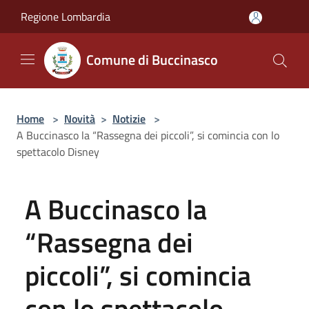
Salta al contenuto principale
Regione Lombardia
Comune di Buccinasco
Home
>
Novità
>
Notizie
>
A Buccinasco la “Rassegna dei piccoli”, si comincia con lo
spettacolo Disney
A Buccinasco la
“Rassegna dei
piccoli”, si comincia
con lo spettacolo