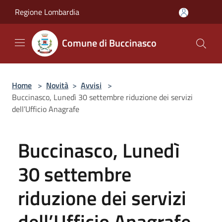
Salta al contenuto principale
Regione Lombardia
Comune di Buccinasco
Home
>
Novità
>
Avvisi
>
Buccinasco, Lunedì 30 settembre riduzione dei servizi
dell’Ufficio Anagrafe
Buccinasco, Lunedì
30 settembre
riduzione dei servizi
dell’Ufficio Anagrafe