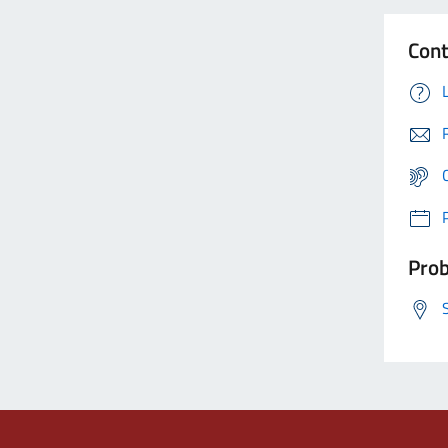
Cont
Prob