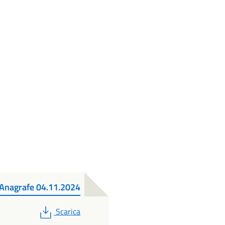
o Anagrafe 04.11.2024
PDF
Scarica