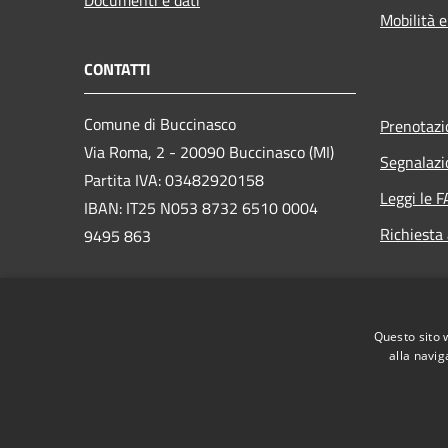
Documenti e dati
Mobilità e
CONTATTI
Comune di Buccinasco
Prenotaz
Via Roma, 2 - 20090 Buccinasco (MI)
Segnalazi
Partita IVA: 03482920158
Leggi le 
IBAN: IT25 N053 8732 6510 0004
Richiesta
9495 863
PEC:
protocollo@cert.legalmail.it
Questo sito 
Centralino Unico: 02457971
alla navig