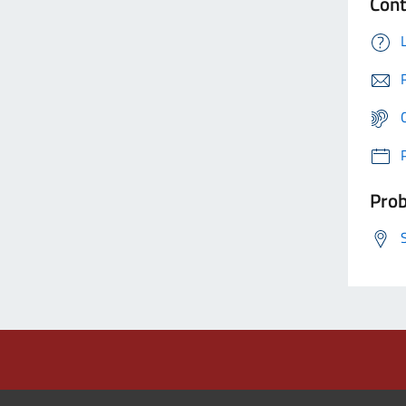
Cont
Prob