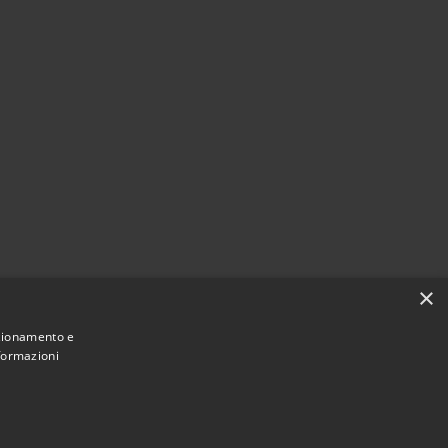
×
nzionamento e
nformazioni