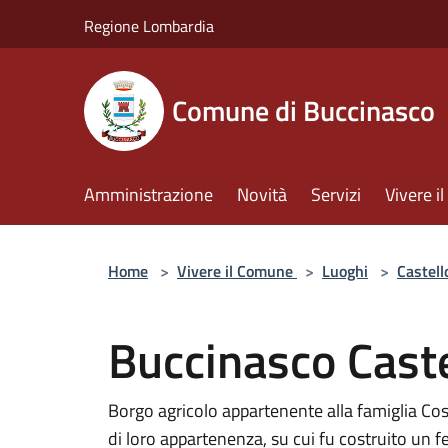
Salta al contenuto principale
Regione Lombardia
Comune di Buccinasco
Amministrazione
Novità
Servizi
Vivere 
Home
>
Vivere il Comune
>
Luoghi
>
Castell
Buccinasco Caste
Borgo agricolo appartenente alla famiglia Coss
di loro appartenenza, su cui fu costruito un 