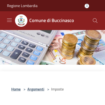
Salta al contenuto principale
Regione Lombardia
Comune di Buccinasco
Home
>
Argomenti
>
Imposte