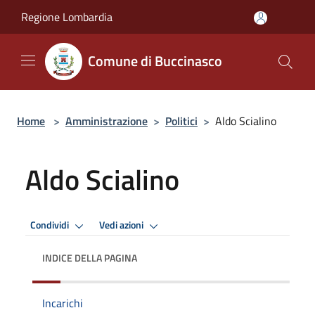
Salta al contenuto principale
Regione Lombardia
Comune di Buccinasco
Home
>
Amministrazione
>
Politici
>
Aldo Scialino
Aldo Scialino
Condividi
Vedi azioni
INDICE DELLA PAGINA
Incarichi